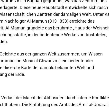
s wurde 762 in Bagdad gegründet, was das Zentrum des
lagerte. Diese neue Hauptstadt entwickelte sich rasch
wissenschaftlichen Zentren der damaligen Welt. Unter Ka
em Nachfolger Al-Mamun (813–833) erreichte das
zeit. Al-Mamun gründete das berühmte „Haus der Weishei
schungsstätte, in der bedeutende Werke von Aristoteles,
rden.
 Gelehrte aus der ganzen Welt zusammen, um Wissen
ammad ibn Musa al-Chwarizmi, ein bedeutender
 die erste Karte der damals bekannten Welt und
ng der Erde.
Verlust der Macht der Abbasiden durch interne Konflikte
chthabern. Die Einführung des Amts des Amir al-Umara 