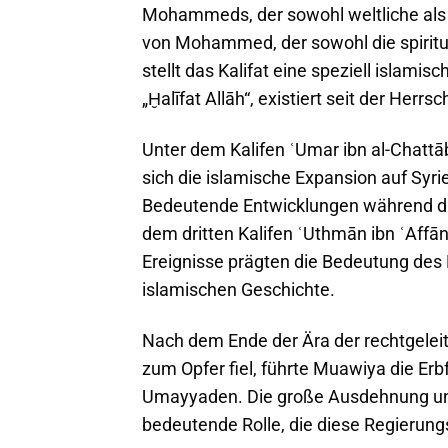
Mohammeds, der sowohl weltliche als a
von Mohammed, der sowohl die spiritue
stellt das Kalifat eine speziell islamis
„Ḫalīfat Allāh“, existiert seit der Herr
Unter dem Kalifen ʿUmar ibn al-Chattā
sich die islamische Expansion auf Sy
Bedeutende Entwicklungen während die
dem dritten Kalifen ʿUthmān ibn ʿAffā
Ereignisse prägten die Bedeutung des K
islamischen Geschichte.
Nach dem Ende der Ära der rechtgeleite
zum Opfer fiel, führte Muawiya die Erb
Umayyaden. Die große Ausdehnung und 
bedeutende Rolle, die diese Regierungs