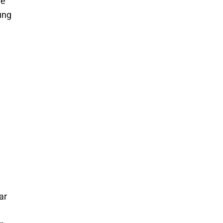
ie
ung
ar