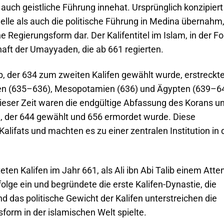
uch geistliche Führung innehat. Ursprünglich konzipiert
lle als auch die politische Führung in Medina übernahm
che Regierungsform dar. Der Kalifentitel im Islam, in der F
schaft der Umayyaden, die ab 661 regierten.
b, der 634 zum zweiten Kalifen gewählt wurde, erstreckt
rien (635–636), Mesopotamien (636) und Ägypten (639–6
ser Zeit waren die endgültige Abfassung des Korans un
n, der 644 gewählt und 656 ermordet wurde. Diese
alifats und machten es zu einer zentralen Institution in 
ten Kalifen im Jahr 661, als Ali ibn Abi Talib einem Atte
folge ein und begründete die erste Kalifen-Dynastie, die
das politische Gewicht der Kalifen unterstreichen die
form in der islamischen Welt spielte.