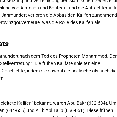
rchsetzung und Verteidigung der islamischen Gesetze, d
teilung von Almosen und Beutegut und die Aufrechterhalt
 Jahrhundert verloren die Abbasiden-Kalifen zunehmend
Provinzgouverneure, was die Rolle des Kalifen als
ats
 Jahrhundert nach dem Tod des Propheten Mohammed. Der
„Stellvertretung“. Die frühen Kalifate spielten eine
 Geschichte, indem sie sowohl die politische als auch die
en.
tgeleitete Kalifen“ bekannt, waren Abu Bakr (632-634), Um
an (644-656) und Ali b Abi Talib (656-661). Diese frühen