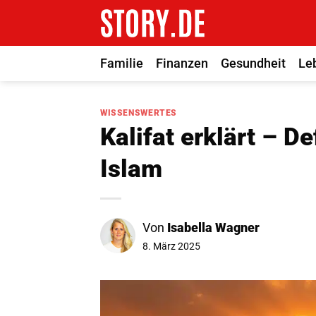
Zum
Inhalt
springen
Familie
Finanzen
Gesundheit
Le
WISSENSWERTES
Kalifat erklärt – D
Islam
Von
Isabella Wagner
8. März 2025