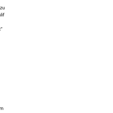
 zu
lif
t“
im