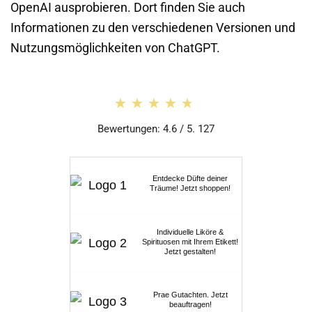
OpenAI ausprobieren. Dort finden Sie auch
Informationen zu den verschiedenen Versionen und
Nutzungsmöglichkeiten von ChatGPT.
★★★★★
★★★★★
Bewertungen: 4.6 / 5. 127
Entdecke Düfte deiner
Träume! Jetzt shoppen!
Individuelle Liköre &
Spirituosen mit Ihrem Etikett!
Jetzt gestalten!
Prae Gutachten. Jetzt
beauftragen!