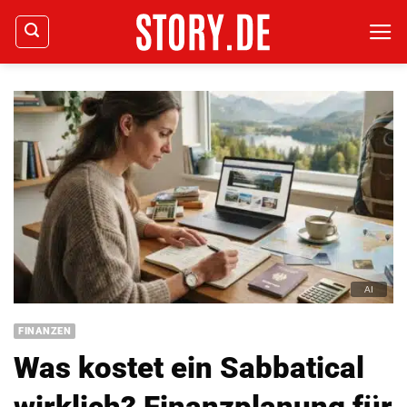
Zum
Inhalt
springen
FINANZEN
Was kostet ein Sabbatical
wirklich? Finanzplanung für