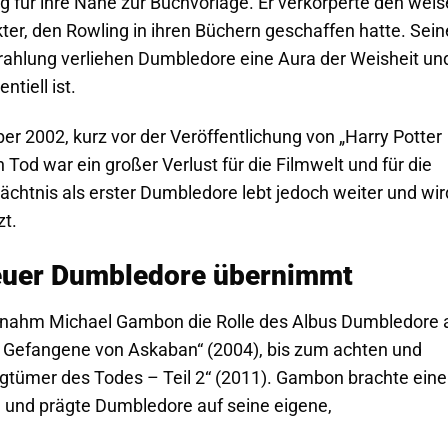
ng für ihre Nähe zur Buchvorlage. Er verkörperte den weis
er, den Rowling in ihren Büchern geschaffen hatte. Sein
rahlung verliehen Dumbledore eine Aura der Weisheit un
ntiell ist.
ber 2002, kurz vor der Veröffentlichung von „Harry Potter
od war ein großer Verlust für die Filmwelt und für die
chtnis als erster Dumbledore lebt jedoch weiter und wir
zt.
euer Dumbledore übernimmt
rnahm Michael Gambon die Rolle des Albus Dumbledore 
er Gefangene von Askaban“ (2004), bis zum achten und
iligtümer des Todes – Teil 2“ (2011). Gambon brachte eine
le und prägte Dumbledore auf seine eigene,