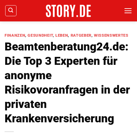
Zum
Inhalt
springen
FINANZEN
,
GESUNDHEIT
,
LEBEN
,
RATGEBER
,
WISSENSWERTES
Beamtenberatung24.de:
Die Top 3 Experten für
anonyme
Risikovoranfragen in der
privaten
Krankenversicherung