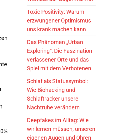
Toxic Positivity: Warum
m
erzwungener Optimismus
uns krank machen kann
zen
Das Phänomen „Urban
Exploring“: Die Faszination
verlassener Orte und das
mte
Spiel mit dem Verbotenen
Schlaf als Statussymbol:
n
Wie Biohacking und
Schlaftracker unsere
n
Nachtruhe verändern
Deepfakes im Alltag: Wie
wir lernen müssen, unseren
60%
eigenen Augen und Ohren