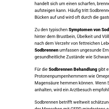
handelt sich um einen scharfen, bren
aufsteigen kann. Häufig tritt Sodbren
Bücken auf und wird oft durch die gas
Zu den typischen
Symptomen von Sod
hinter dem Brustbein, Übelkeit und Vö
nach dem Verzehr von fettreichen Le
Sodbrennen
umfassen ungesunde Ernä
gesundheitliche Zustände wie Schwan
Für die
Sodbrennen Behandlung
gibt 
Protonenpumpenhemmern wie Omeprazo
Magensäure hemmen können. Wenn Sym
anhalten, wird ein Arztbesuch empfohl
Sodbrennen betrifft weltweit schätzu
der Menschen mit GERD mindestens e