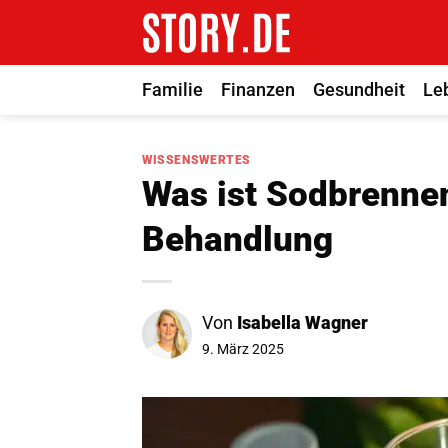
Zum
Inhalt
springen
Familie
Finanzen
Gesundheit
Le
WISSENSWERTES
Was ist Sodbrenne
Behandlung
Von
Isabella Wagner
9. März 2025