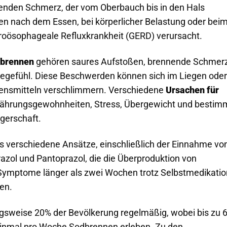
nenden Schmerz, der vom Oberbauch bis in den Hals
nen nach dem Essen, bei körperlicher Belastung oder bei
troösophageale Refluxkrankheit (GERD) verursacht.
brennen
gehören saures Aufstoßen, brennende Schmer
llegefühl. Diese Beschwerden können sich im Liegen oder
bensmitteln verschlimmern. Verschiedene
Ursachen für
hrungsgewohnheiten, Stress, Übergewicht und bestim
gerschaft.
es verschiedene Ansätze, einschließlich der Einnahme vo
l und Pantoprazol, die die Überproduktion von
ptome länger als zwei Wochen trotz Selbstmedikatio
en.
ngsweise 20% der Bevölkerung regelmäßig, wobei bis zu 
inmal pro Woche Sodbrennen erleben. Zu den