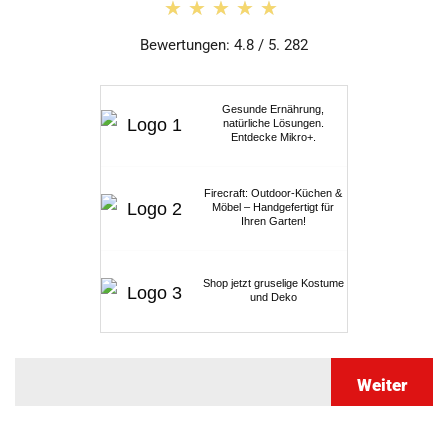
★★★★★
★★★★★
Bewertungen: 4.8 / 5. 282
Gesunde Ernährung,
natürliche Lösungen.
Entdecke Mikro+.
Firecraft: Outdoor-Küchen &
Möbel – Handgefertigt für
Ihren Garten!
Shop jetzt gruselige Kostume
und Deko
Weiter