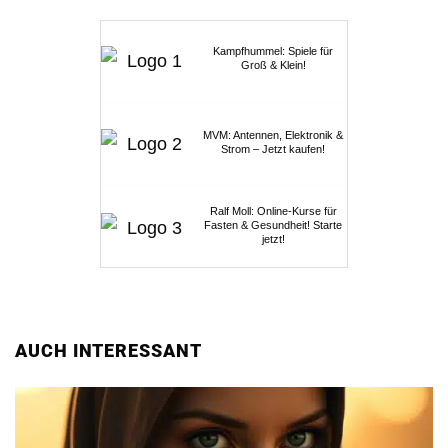
Kampfhummel: Spiele für
Groß & Klein!
MVM: Antennen, Elektronik &
Strom – Jetzt kaufen!
Ralf Moll: Online-Kurse für
Fasten & Gesundheit! Starte
jetzt!
AUCH INTERESSANT