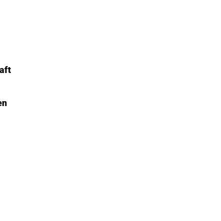
aft
en