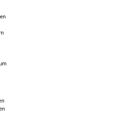
men
rn
aum
en
ten