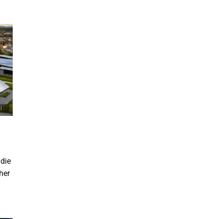
 die
her