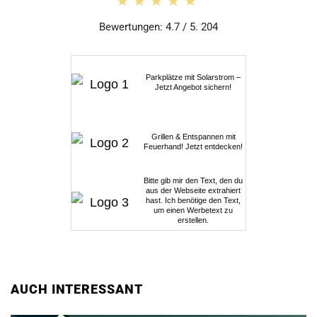
★★★★★
★★★★★
Bewertungen: 4.7 / 5. 204
Parkplätze mit Solarstrom –
Jetzt Angebot sichern!
Grillen & Entspannen mit
Feuerhand! Jetzt entdecken!
Bitte gib mir den Text, den du
aus der Webseite extrahiert
hast. Ich benötige den Text,
um einen Werbetext zu
erstellen.
AUCH INTERESSANT