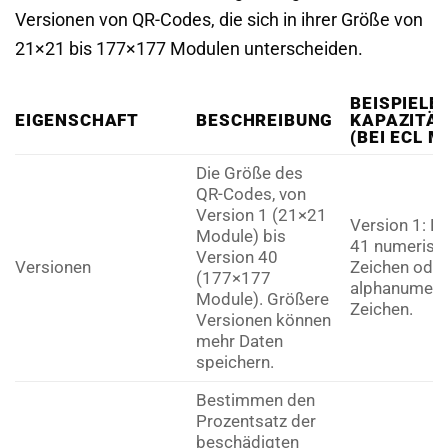
Versionen von QR-Codes, die sich in ihrer Größe von
21×21 bis 177×177 Modulen unterscheiden.
BEISPIELE
EIGENSCHAFT
BESCHREIBUNG
KAPAZITÄ
(BEI ECL M
Die Größe des
QR-Codes, von
Version 1 (21×21
Version 1: Bi
Module) bis
41 numerisc
Version 40
Versionen
Zeichen oder
(177×177
alphanumeri
Module). Größere
Zeichen.
Versionen können
mehr Daten
speichern.
Bestimmen den
Prozentsatz der
beschädigten