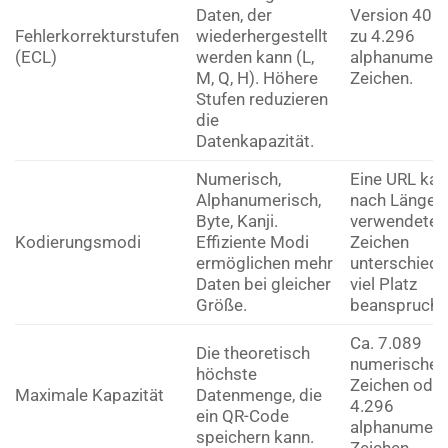
Daten, der
Version 40: 
Fehlerkorrekturstufen
wiederhergestellt
zu 4.296
(ECL)
werden kann (L,
alphanumeri
M, Q, H). Höhere
Zeichen.
Stufen reduzieren
die
Datenkapazität.
Numerisch,
Eine URL kan
Alphanumerisch,
nach Länge 
Byte, Kanji.
verwendeten
Kodierungsmodi
Effiziente Modi
Zeichen
ermöglichen mehr
unterschiedl
Daten bei gleicher
viel Platz
Größe.
beanspruche
Ca. 7.089
Die theoretisch
numerische
höchste
Zeichen ode
Maximale Kapazität
Datenmenge, die
4.296
ein QR-Code
alphanumeri
speichern kann.