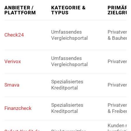
ANBIETER /
KATEGORIE &
PRIMÄR
PLATTFORM
TYPUS
ZIELGRU
Umfassendes
Privatverb
Check24
Vergleichsportal
& Bauherr
Umfassendes
Verivox
Privatverb
Vergleichsportal
Spezialisiertes
Smava
Privatverb
Kreditportal
Spezialisiertes
Privatverb
Finanzcheck
Kreditportal
& Freiberu
Kunden mi