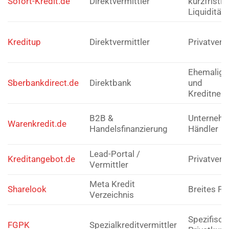
Sofort-Kredit.de
Direktvermittler
kurzfristi
Liquidität
Kreditup
Direktvermittler
Privatverb
Ehemalig:
Sberbankdirect.de
Direktbank
und
Kreditneh
B2B &
Unterneh
Warenkredit.de
Handelsfinanzierung
Händler
Lead-Portal /
Kreditangebot.de
Privatverb
Vermittler
Meta Kredit
Sharelook
Breites P
Verzeichnis
Spezifisch
FGPK
Spezialkreditvermittler