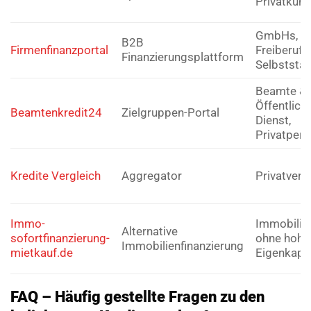
Privatkun
GmbHs,
B2B
Firmenfinanzportal
Freiberufle
Finanzierungsplattform
Selbststä
Beamte &
Öffentlich
Beamtenkredit24
Zielgruppen-Portal
Dienst,
Privatper
Kredite Vergleich
Aggregator
Privatverb
Immo-
Immobilie
Alternative
sofortfinanzierung-
ohne hohe
Immobilienfinanzierung
mietkauf.de
Eigenkapit
FAQ – Häufig gestellte Fragen zu den