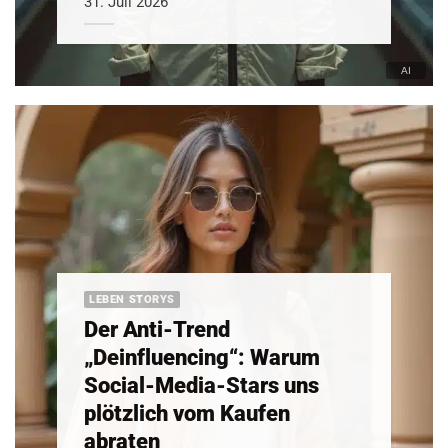
31. Juli 2026
LEBEN STORYS
Der Anti-Trend
„Deinfluencing“: Warum
Social-Media-Stars uns
plötzlich vom Kaufen
abraten