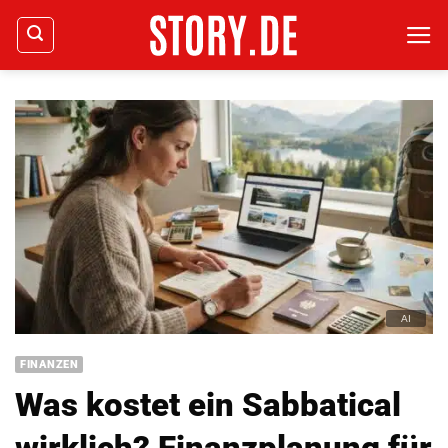
Zum
Inhalt
springen
FINANZEN
Was kostet ein Sabbatical
wirklich? Finanzplanung für