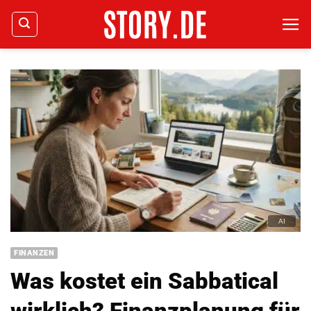
Zum
Inhalt
springen
FINANZEN
Was kostet ein Sabbatical
wirklich? Finanzplanung für