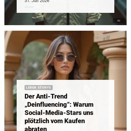
31. Juli 2026
LEBEN STORYS
Der Anti-Trend
„Deinfluencing“: Warum
Social-Media-Stars uns
plötzlich vom Kaufen
abraten