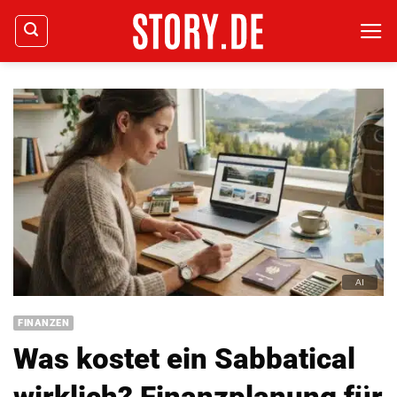
Zum
Inhalt
springen
FINANZEN
Was kostet ein Sabbatical
wirklich? Finanzplanung für