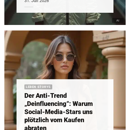
31. Juli 2026
LEBEN STORYS
Der Anti-Trend
„Deinfluencing“: Warum
Social-Media-Stars uns
plötzlich vom Kaufen
abraten