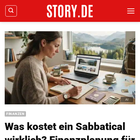
Zum
Inhalt
springen
FINANZEN
Was kostet ein Sabbatical
wirklich? Finanzplanung für