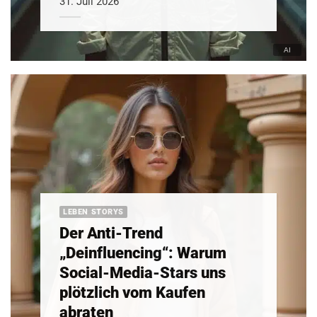
31. Juli 2026
LEBEN STORYS
Der Anti-Trend
„Deinfluencing“: Warum
Social-Media-Stars uns
plötzlich vom Kaufen
abraten