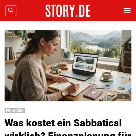
Zum
Inhalt
springen
FINANZEN
Was kostet ein Sabbatical
wirklich? Finanzplanung für