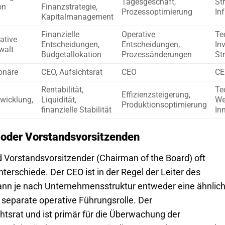
Tagesgeschäft,
Str
on
Finanzstrategie,
Prozessoptimierung
Inf
Kapitalmanagement
Finanzielle
Operative
Te
ative
Entscheidungen,
Entscheidungen,
In
walt
Budgetallokation
Prozessänderungen
St
ionäre
CEO, Aufsichtsrat
CEO
CE
Rentabilität,
Te
Effizienzsteigerung,
wicklung,
Liquidität,
We
Produktionsoptimierung
finanzielle Stabilität
In
 oder Vorstandsvorsitzenden
d Vorstandsvorsitzender (Chairman of the Board) oft
erschiede. Der CEO ist in der Regel der Leiter des
kann je nach Unternehmensstruktur entweder eine ähnlic
 separate operative Führungsrolle. Der
htsrat und ist primär für die Überwachung der