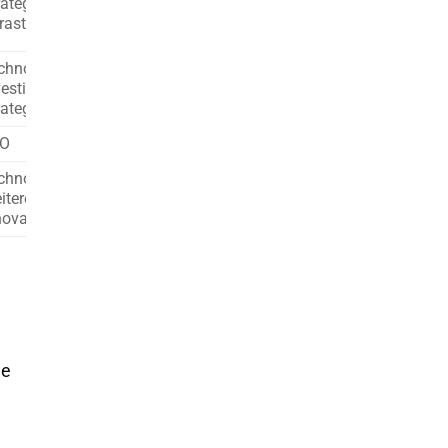
ategie, Innovation, IT-
rastruktur
chnologische
vestitionen und
rategien
O
chnologische
iterentwicklung,
novationsführerschaft
he