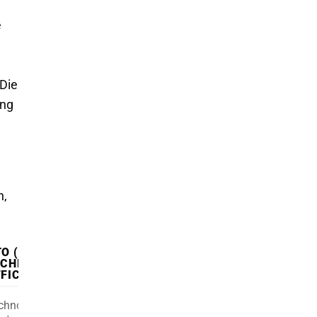
e
Die
ung
n,
O (CHIEF
ECHNOLOGY
FICER)
chnologische