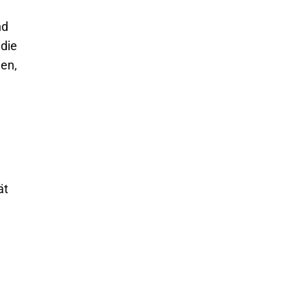
nd
 die
en,
ät