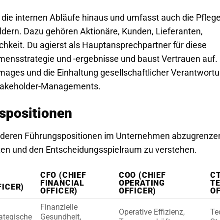
r die internen Abläufe hinaus und umfasst auch die Pfleg
dern. Dazu gehören Aktionäre, Kunden, Lieferanten,
chkeit. Du agierst als Hauptansprechpartner für diese
ensstrategie und -ergebnisse und baust Vertrauen auf. 
mages und die Einhaltung gesellschaftlicher Verantwort
 Stakeholder-Managements.
spositionen
n anderen Führungspositionen im Unternehmen abzugrenze
iten und den Entscheidungsspielraum zu verstehen.
CFO (CHIEF
COO (CHIEF
CT
FINANCIAL
OPERATING
T
FICER)
OFFICER)
OFFICER)
OF
Finanzielle
Operative Effizienz,
Te
ategische
Gesundheit,