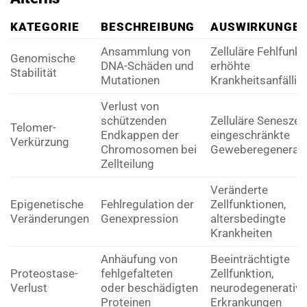
KATEGORIE
BESCHREIBUNG
AUSWIRKUNGE
Ansammlung von
Zelluläre Fehlfunkt
Genomische
DNA-Schäden und
erhöhte
Stabilität
Mutationen
Krankheitsanfällig
Verlust von
schützenden
Zelluläre Seneszen
Telomer-
Endkappen der
eingeschränkte
Verkürzung
Chromosomen bei
Geweberegenerati
Zellteilung
Veränderte
Epigenetische
Fehlregulation der
Zellfunktionen,
Veränderungen
Genexpression
altersbedingte
Krankheiten
Anhäufung von
Beeinträchtigte
Proteostase-
fehlgefalteten
Zellfunktion,
Verlust
oder beschädigten
neurodegenerativ
Proteinen
Erkrankungen