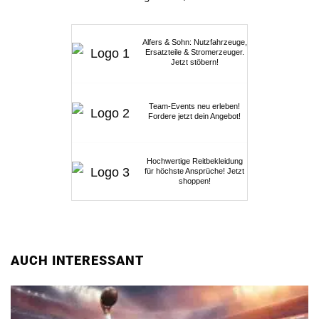
Alfers & Sohn: Nutzfahrzeuge,
Ersatzteile & Stromerzeuger.
Jetzt stöbern!
Team-Events neu erleben!
Fordere jetzt dein Angebot!
Hochwertige Reitbekleidung
für höchste Ansprüche! Jetzt
shoppen!
AUCH INTERESSANT