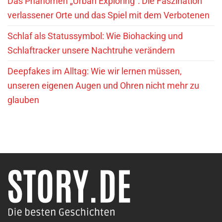
Das Phänomen „Urban Exploring“: Die Faszination
verlassener Orte und das Spiel mit dem Verbotenen
Schlaf als Statussymbol: Wie Biohacking und
Schlaftracker unsere Nachtruhe verändern
Deepfakes im Alltag: Wie wir lernen müssen,
unseren eigenen Augen und Ohren nicht mehr zu
glauben