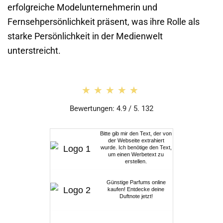
erfolgreiche Modelunternehmerin und
Fernsehpersönlichkeit präsent, was ihre Rolle als
starke Persönlichkeit in der Medienwelt
unterstreicht.
★★★★★
★★★★★
Bewertungen: 4.9 / 5. 132
Bitte gib mir den Text, der von
der Webseite extrahiert
wurde. Ich benötige den Text,
um einen Werbetext zu
erstellen.
Günstige Parfums online
kaufen! Entdecke deine
Duftnote jetzt!