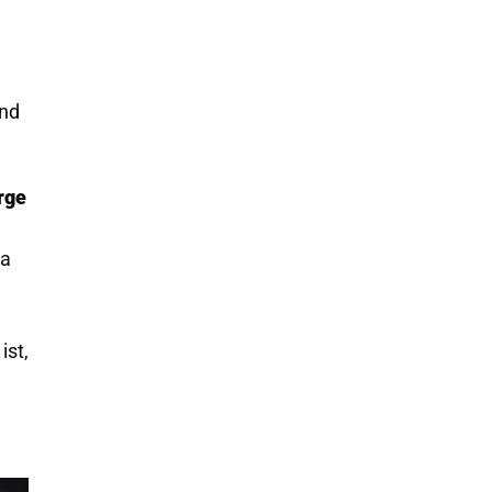
und
rge
la
ist,