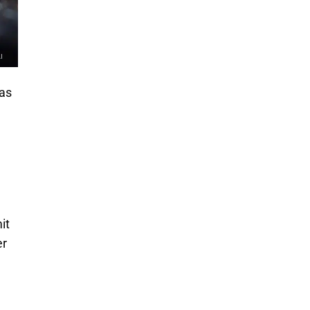
das
e
it
er