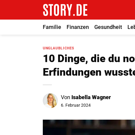
Zum
Inhalt
springen
Familie
Finanzen
Gesundheit
Le
UNGLAUBLICHES
10 Dinge, die du n
Erfindungen wusste
Von
Isabella Wagner
6. Februar 2024