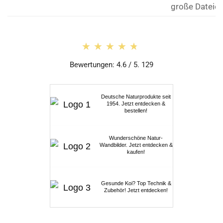
große Dateien
★★★★★
★★★★★
Bewertungen: 4.6 / 5. 129
Deutsche Naturprodukte seit
1954. Jetzt entdecken &
bestellen!
Wunderschöne Natur-
Wandbilder. Jetzt entdecken &
kaufen!
Gesunde Koi? Top Technik &
Zubehör! Jetzt entdecken!