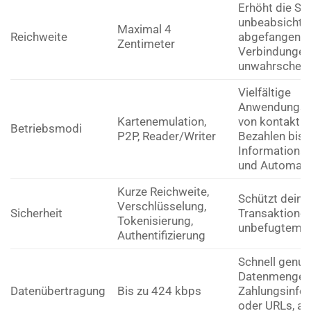
Erhöht die Sic
unbeabsichtig
Maximal 4
Reichweite
abgefangene
Zentimeter
Verbindunge
unwahrscheinl
Vielfältige
Anwendungsm
Kartenemulation,
von kontaktl
Betriebsmodi
P2P, Reader/Writer
Bezahlen bis h
Informations
und Automati
Kurze Reichweite,
Schützt deine
Verschlüsselung,
Sicherheit
Transaktionen
Tokenisierung,
unbefugtem Zu
Authentifizierung
Schnell genug 
Datenmengen
Datenübertragung
Bis zu 424 kbps
Zahlungsinfo
oder URLs, abe