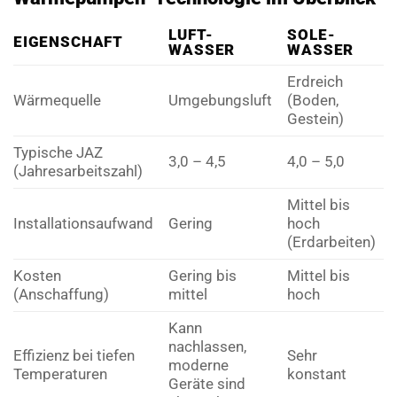
LUFT-
SOLE-
EIGENSCHAFT
WASSER
WASSER
Erdreich
Wärmequelle
Umgebungsluft
(Boden,
Gestein)
Typische JAZ
3,0 – 4,5
4,0 – 5,0
(Jahresarbeitszahl)
Mittel bis
Installationsaufwand
Gering
hoch
(Erdarbeiten)
Kosten
Gering bis
Mittel bis
(Anschaffung)
mittel
hoch
Kann
nachlassen,
Effizienz bei tiefen
Sehr
moderne
Temperaturen
konstant
Geräte sind