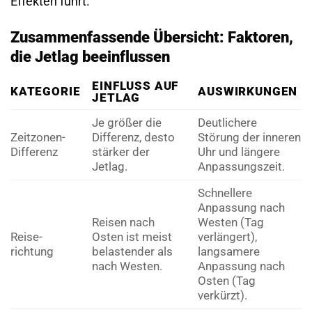
Effekten führt.
Zusammenfassende Übersicht: Faktoren,
die Jetlag beeinflussen
EINFLUSS AUF
KATEGORIE
AUSWIRKUNGEN
JETLAG
Je größer die
Deutlichere
Zeitzonen-
Differenz, desto
Störung der inneren
Differenz
stärker der
Uhr und längere
Jetlag.
Anpassungs­zeit.
Schnellere
Anpassung nach
Reisen nach
Westen (Tag
Reise­
Osten ist meist
verlängert),
richtung
belastender als
langsamere
nach Westen.
Anpassung nach
Osten (Tag
verkürzt).