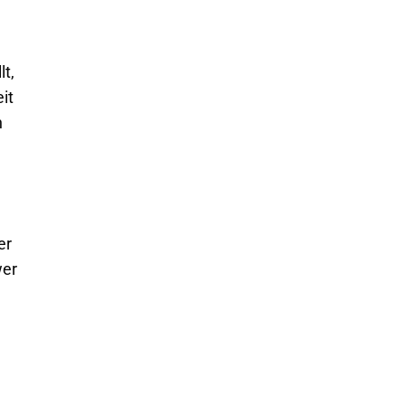
lt,
it
n
er
wer