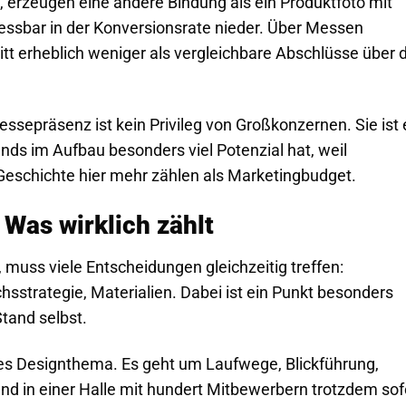
 erzeugen eine andere Bindung als ein Produktfoto mit
essbar in der Konversionsrate nieder. Über Messen
tt erheblich weniger als vergleichbare Abschlüsse über 
ssepräsenz ist kein Privileg von Großkonzernen. Sie ist 
ands im Aufbau besonders viel Potenzial hat, weil
 Geschichte hier mehr zählen als Marketingbudget.
 Was wirklich zählt
 muss viele Entscheidungen gleichzeitig treffen:
sstrategie, Materialien. Dabei ist ein Punkt besonders
Stand selbst.
nes Designthema. Es geht um Laufwege, Blickführung,
and in einer Halle mit hundert Mitbewerbern trotzdem sof